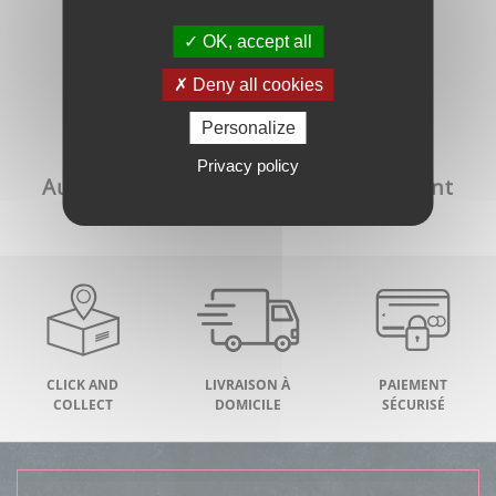
Les avis des clients
OK, accept all
Deny all cookies
LAISSER UN AVIS
Personalize
Privacy policy
Aucun commentaire pour le moment
CLICK AND
LIVRAISON À
PAIEMENT
COLLECT
DOMICILE
SÉCURISÉ