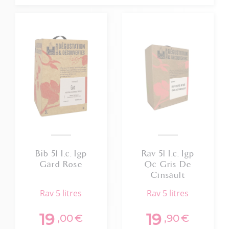
Bib 5l I.c. Igp
Rav 5l I.c. Igp
Gard Rose
Oc Gris De
Cinsault
rav 5 litres
rav 5 litres
19
19
,00
€
,90
€