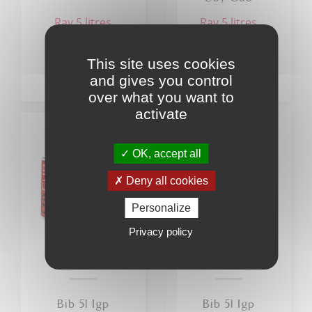
rav 5 litres
rav 5 litres
25
25
,00
€
,50
€
This site uses cookies
and gives you control
over what you want to
activate
OK, accept all
Deny all cookies
Personalize
Privacy policy
Bib 5l Igp
Bib 5l Igp