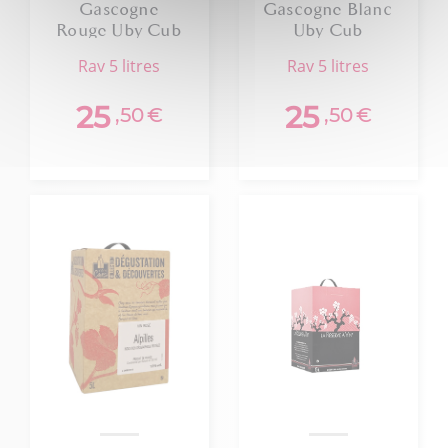
Gascogne
Gascogne Blanc
Rouge Uby Cub
Uby Cub
rav 5 litres
rav 5 litres
25
25
,50
€
,50
€