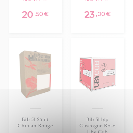
20
23
,50
€
,00
€
Bib 5l Saint
Bib 5l Igp
Chinian Rouge
Gascogne Rose
Uby Cub