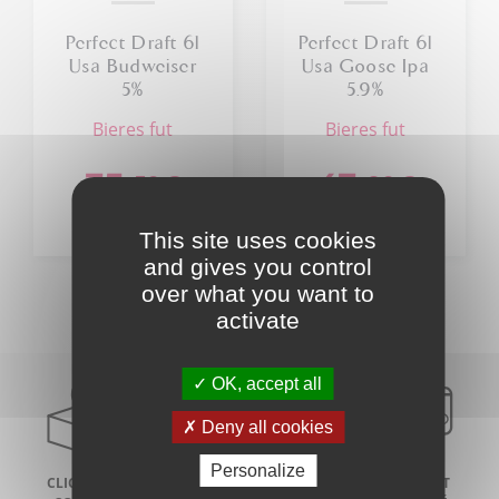
Perfect Draft 6l
Perfect Draft 6l
Usa Budweiser
Usa Goose Ipa
5%
5.9%
bieres fut
bieres fut
35
43
,50
€
,90
€
This site uses cookies
and gives you control
over what you want to
activate
OK, accept all
Deny all cookies
Personalize
CLICK AND
LIVRAISON À
PAIEMENT