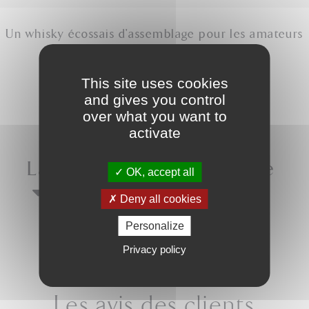
Un whisky écossais d'assemblage pour les amateurs
This site uses cookies
Ce qu’il faut savoir
and gives you control
over what you want to
activate
La petite histoire
du caviste
OK, accept all
Deny all cookies
Personalize
Privacy policy
PARTAGER
Les avis des clients