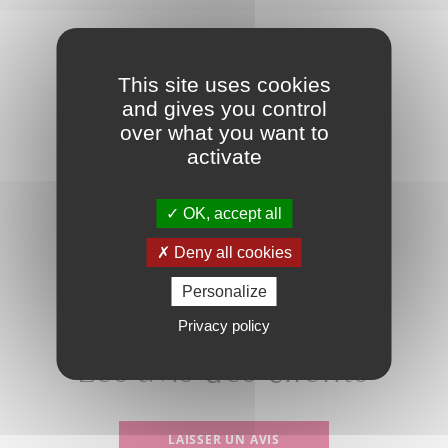
Un single malt à la finition atypique.
This site uses cookies
and gives you control
over what you want to
Ce qu’il faut savoir
activate
OK, accept all
Deny all cookies
Personalize
PARTAGER
Privacy policy
Les avis des clients
LAISSER UN AVIS