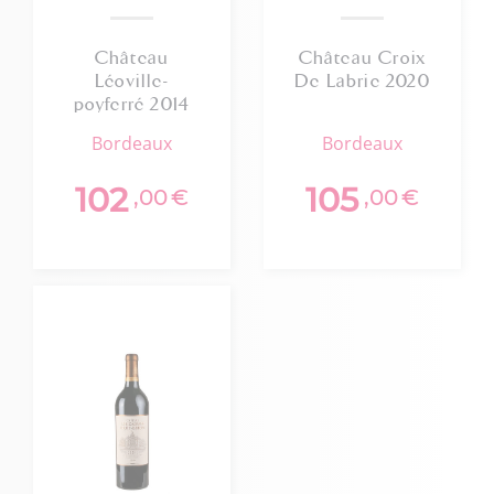
Château
Château Croix
Léoville-
De Labrie 2020
poyferré 2014
Saint-julien 2e
bordeaux
bordeaux
Cru Classé
102
105
,00
€
,00
€