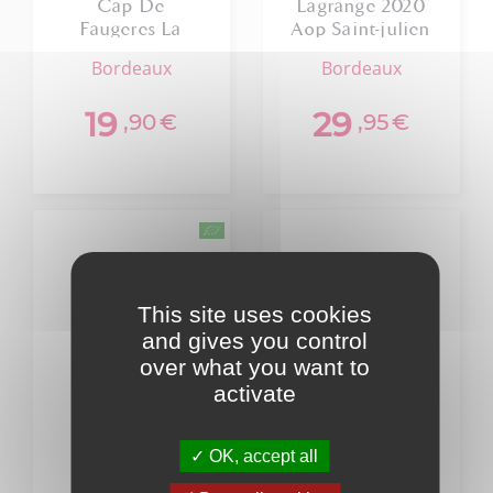
Cap De
Lagrange 2020
Faugeres La
Aop Saint-julien
Mouleyre 2014
bordeaux
bordeaux
19
29
,90
€
,95
€
This site uses cookies
and gives you control
over what you want to
activate
OK, accept all