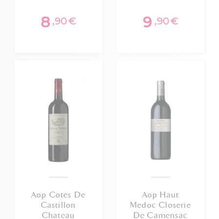
8
9
,90
€
,90
€
Aop Cotes De
Aop Haut
Castillon
Medoc Closerie
Chateau
De Camensac