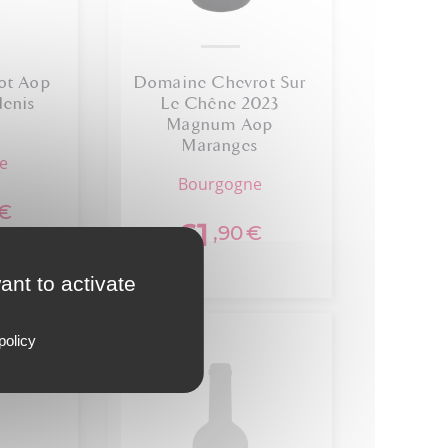
lot Aop
Domaine Chevrot Sur
denis
Le Chêne 2023
Magnum Aop
Maranges
ne
bourgogne
€
61
,90
€
ant to activate
policy