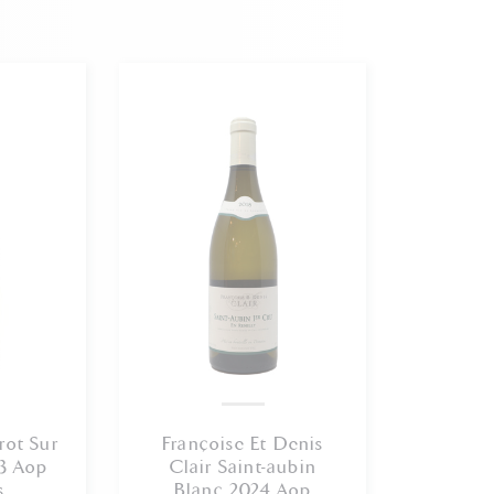
ot Sur
Françoise Et Denis
3 Aop
Clair Saint-aubin
s
Blanc 2024 Aop