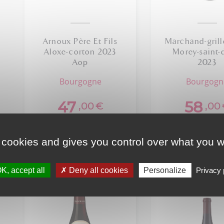
Arnoux Père Et Fils
Marchand-gril
Aloxe-corton 2023
Morey-saint-
Aop
2023
bourgogne
bourgog
47
58
,00
€
,00
 cookies and gives you control over what you w
K, accept all
Deny all cookies
Personalize
Privacy 