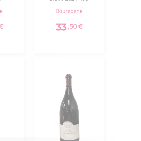
ne
bourgogne
33
€
,50
€