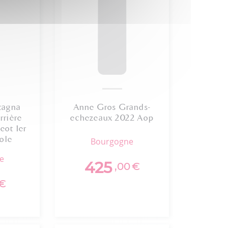
tagna
Anne Gros Grands-
rrière
echezeaux 2022 Aop
eot 1er
ole
bourgogne
ne
425
,00
€
€