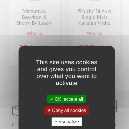
Mackmyra
Whisky Taiwan
Bourbon &
Single Malt
Sherry By Lmdw
Kavalan Vinho
Barrique Solist
whisky
whisky
55.6% 70cl
154
205
,00
€
,00
€
This site uses cookies
and gives you control
over what you want to
activate
OK, accept all
Deny all cookies
Personalize
CLICK AND
LIVRAISON À
PAIEMENT