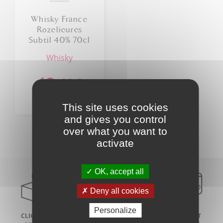
Whisky France
Rozelieures
Subtil 40% 70cl
whisky
49
,00
€
This site uses cookies
and gives you control
over what you want to
activate
OK, accept all
Deny all cookies
Personalize
CLICK AND
LIVRAISON À
PAIEMENT